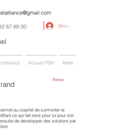
etalliance@gmail.com
Se connecter
82 67 88 00
nel
t confiance
Accueil PSH
More
Retour
grand
permet au coaché de surmonter le
ifiant ce qui fait sens pour lui pour son
ensuite de développer des solutions par
ction