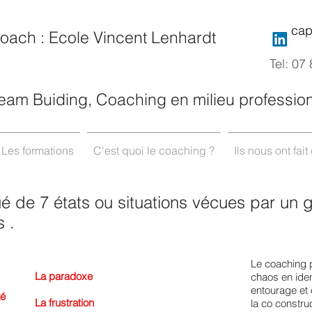
cap
Coach : Ecole Vincent Lenhardt
Tel:
07 
eam Buiding, Coaching en milieu professio
Les formations
C'est quoi le coaching ?
Ils nous ont fai
ué de 7 états ou situations vécues par un 
 .
Le coaching 
La paradoxe
chaos en ident
entourage et 
té
La frustration
la co constru