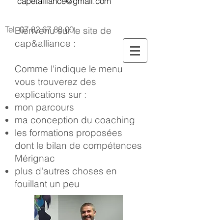
capetalliance@gmail.com
Tel:
07 82 67 88 00
Bienvenu sur le site de
cap&alliance :
Comme l'indique le menu
vous trouverez des
explications sur :
mon parcours
ma conception du coaching
les formations proposées
dont le bilan de compétences
Mérignac
plus d'autres choses en
fouillant un peu